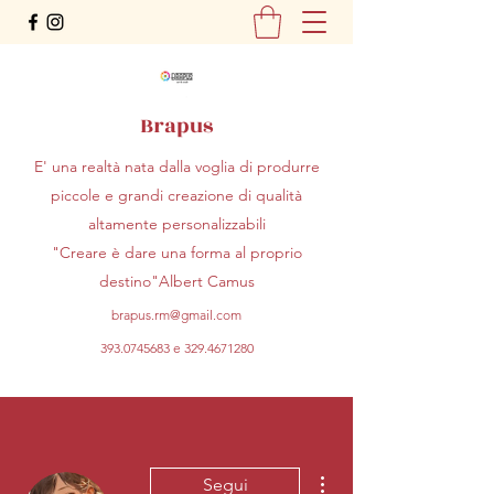
Brapus
E' una realtà nata dalla voglia di produrre
piccole e grandi creazione di qualità
altamente personalizzabili
"Creare è dare una forma al proprio
destino"Albert Camus
brapus.rm@gmail.com
393.0745683
e
329.4671280
Altre azioni
Segui