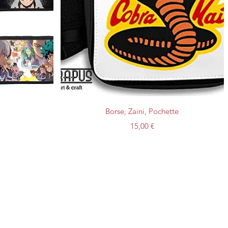
Vista rapida
Borse, Zaini, Pochette
Prezzo
15,00 €