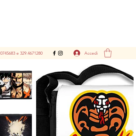
Accedi
.0745683 e 329.4671280