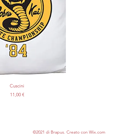
Vista rapida
Cuscini
Prezzo
11,00 €
©2021 di Brapus. Creato con Wix.com