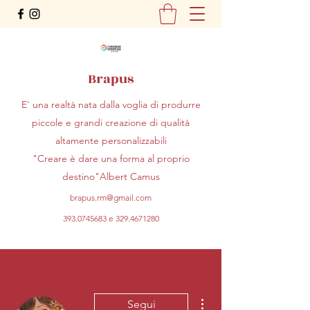
Brapus
E' una realtà nata dalla voglia di produrre
piccole e grandi creazione di qualità
altamente personalizzabili
"Creare è dare una forma al proprio
destino"Albert Camus
brapus.rm@gmail.com
393.0745683
e
329.4671280
Altre azioni
Segui