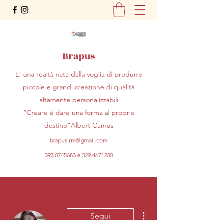
Brapus
E' una realtà nata dalla voglia di produrre
piccole e grandi creazione di qualità
altamente personalizzabili
"Creare è dare una forma al proprio
destino"Albert Camus
brapus.rm@gmail.com
393.0745683
e
329.4671280
Altre azioni
Segui