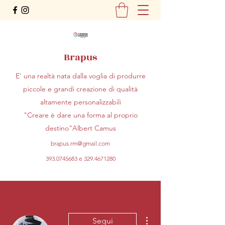
Brapus
E' una realtà nata dalla voglia di produrre
piccole e grandi creazione di qualità
altamente personalizzabili
"Creare è dare una forma al proprio
destino"Albert Camus
brapus.rm@gmail.com
393.0745683
e
329.4671280
Altre azioni
Segui