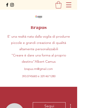
Brapus
E' una realtà nata dalla voglia di produrre
piccole e grandi creazione di qualità
altamente personalizzabili
"Creare è dare una forma al proprio
destino"Albert Camus
brapus.rm@gmail.com
393.0745683
e
329.4671280
Altre azioni
Segui