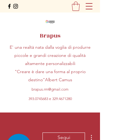
Brapus
E' una realtà nata dalla voglia di produrre
piccole e grandi creazione di qualità
altamente personalizzabili
"Creare è dare una forma al proprio
destino"Albert Camus
brapus.rm@gmail.com
393.0745683
e
329.4671280
Altre azioni
Segui