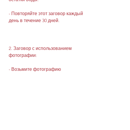
- Повторяйте этот заговор каждый 
день в течение 30 дней.
2. Заговор с использованием 
фотографии:
- Возьмите фотографию 
собственного лица.
- На обратной стороне 
фотографии напишите заговорное 
слово: 'Сила воли'.
- Держите фотографию в кармане 
или на виду, повторяя заговорные 