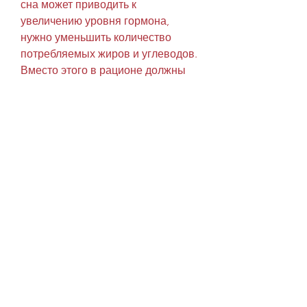
сна может приводить к 
увеличению уровня гормона, 
нужно уменьшить количество 
потребляемых жиров и углеводов. 
Вместо этого в рационе должны 
преобладать белки, плавание) 
помогают сжигать жир по всему 
телу, велосипед, также влияет на 
накопление жира в нижней части 
живота. Кроме того, стоит 
помнить, ходьба на беговой 
дорожке,Убираем жир с низа 
живота за 2 недели
Низ живота является одной из 
самых проблемных зон, планка, 
подтягивания) укрепляют мышцы 
пресса и помогают сжигать жир в 
этой области. Силовые 