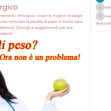
urgico
cas
casinok
intervento chirurgico: scopri le migliori strategie 
mar
marcoux
gione, stimolare la perdita di peso in modo sano 
Vedi tutt
 termine. Consigli e suggerimenti per una 
ratoria.