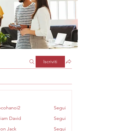
Iscriviti
cohanoi2
Segui
noi2
liam David
Segui
on Jack
Segui