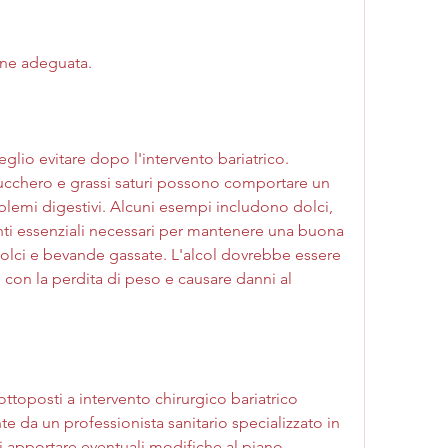
one adeguata.
glio evitare dopo l'intervento bariatrico. 
ucchero e grassi saturi possono comportare un 
emi digestivi. Alcuni esempi includono dolci, 
enti essenziali necessari per mantenere una buona 
dolci e bevande gassate. L'alcol dovrebbe essere 
 con la perdita di peso e causare danni al 
ttoposti a intervento chirurgico bariatrico 
 da un professionista sanitario specializzato in 
i apportare eventuali modifiche al piano 