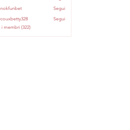
inokfunbet
Segui
funbet
couxbetty328
Segui
betty328
i i membri (322)