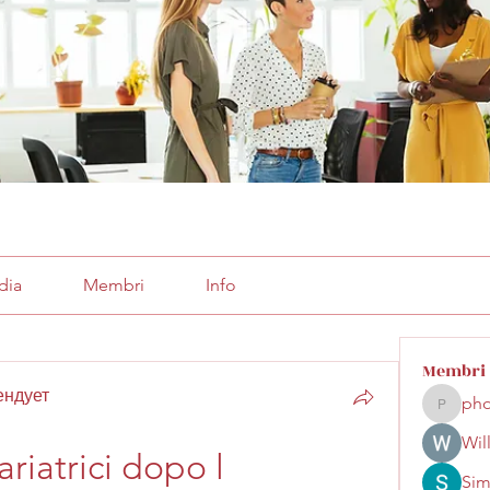
dia
Membri
Info
Membri
ендует
pho
phocoha
Wil
ariatrici dopo l 
Sim