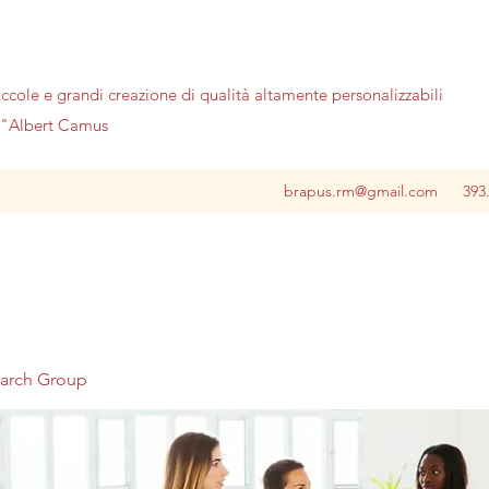
iccole e grandi creazione di qualità altamente personalizzabili
no"Albert Camus
brapus.rm@gmail.com
393
earch Group