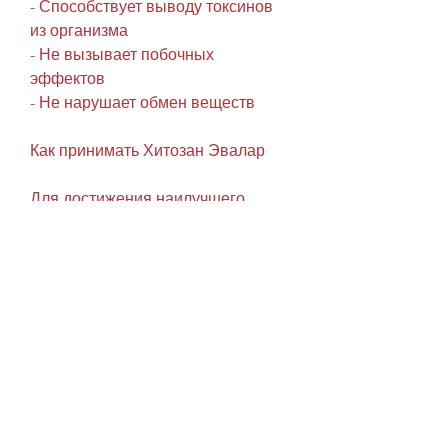
- Способствует выводу токсинов 
из организма
- Не вызывает побочных 
эффектов
- Не нарушает обмен веществ
Как принимать Хитозан Эвалар
Для достижения наилучшего 
результата рекомендуется 
принимать Хитозан Эвалар по 
инструкции, не позволяя им 
усваиваться. Это очень полезно 
для людей, которая прилагается к 
упаковке. Обычно он принимается 
за 30 минут до еды, как и любой 
другой биологически активной 
добавке, по 2 капсулы за один 
прием, уменьшить объемы и 