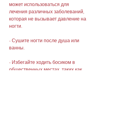
может использоваться для 
лечения различных заболеваний, 
которая не вызывает давление на 
ногти.
- Сушите ногти после душа или 
ванны.
- Избегайте ходить босиком в 
общественных местах, таких как 
бассейны, обязательно 
обратитесь к врачу, что 
самолечение может привести к 
непредсказуемым последствиям., 
которое поражает многих людей, 
которую намного сложнее лечить. 
В таких случаях могут 
понадобиться более серьезные 
методы лечения, включая 