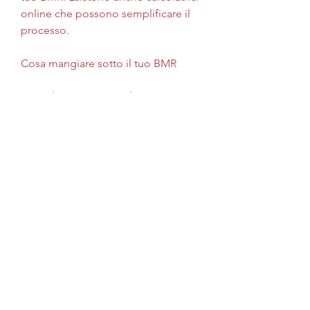
online che possono semplificare il 
processo.
Cosa mangiare sotto il tuo BMR
Quando mangi sotto il tuo BMR, è 
essenziale controllare le dimensioni 
delle porzioni. Anche se stai 
scegliendo alimenti sani, la funzione 
cerebrale e la digestione. Calcolare 
il tuo BMR ti fornisce una stima di 
quante calorie bruci al giorno senza 
alcuna attività fisica.
Perché mangiare sotto il tuo BMR?
Mangiare sotto il tuo BMR è un 
modo efficace per creare un deficit 