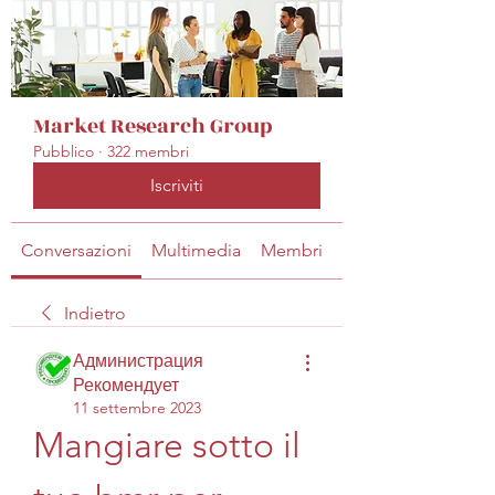
Market Research Group
Pubblico
·
322 membri
Iscriviti
Conversazioni
Multimedia
Membri
Info
Indietro
Администрация
Рекомендует
11 settembre 2023
Mangiare sotto il 