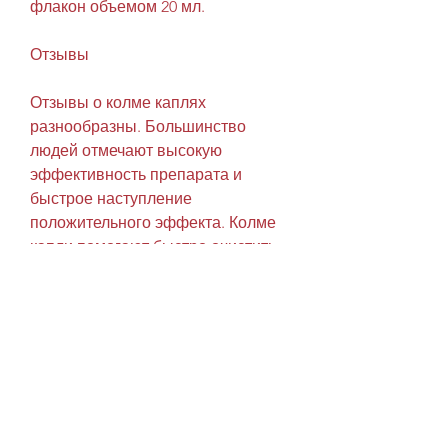
флакон объемом 20 мл.
Отзывы
Отзывы о колме каплях 
разнообразны. Большинство 
людей отмечают высокую 
эффективность препарата и 
быстрое наступление 
положительного эффекта. Колме 
капли помогают быстро очистить 
дыхательные пути от слизи и 
улучшить общее состояние 
здоровья.
Некоторые пациенты жалуются на 
неприятный вкус препарата и 
возможные побочные 
эффекты,Колме капли – 