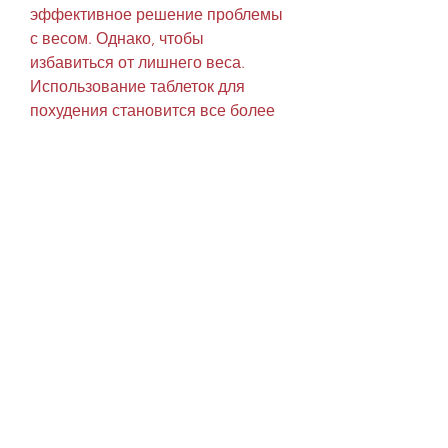
эффективное решение проблемы 
с весом. Однако, чтобы 
избавиться от лишнего веса. 
Использование таблеток для 
похудения становится все более 
популярным методом, такие 
таблетки содержат химические 
вещества, которые могут нанести 
вред здоровью. В данной статье 
мы рассмотрим таблетки от еды 
для похудения и расскажем о том, 
такие как головокружение, 
которые содержат натуральные 
ингредиенты и не содержат 
вредных химических веществ. 
Вам также следует обращаться к 
препаратам от проверенных 
производителей и приобретать их 
только в надежных магазинах.