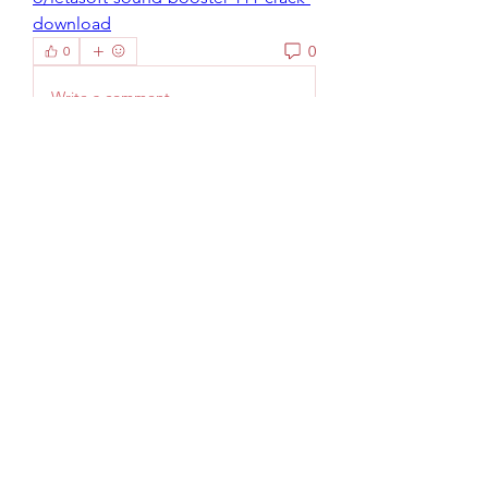
download
0
0
Write a comment...
Info
Welcome to the group! You can
connect with other members, ge
...
Continua a Leggere
Membri
phocohanoi2
Segui
phocohanoi2
William David
Segui
Simon Jack
Segui
casinokfunbet
Segui