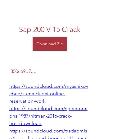
Sap 200 V 15 Crack
Download Zip
 350c69d7ab
https://soundcloud.com/myasnikov
cbcb/zuma-dubai-online-
reservation-work
https://soundcloud.com/specoomi
phsi1987/hitman-2016-crack-
hot_download
https://soundcloud.com/tradabmis
o/letasoft-sound-booster-111-crack-