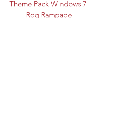
Theme Pack Windows 7 
Rog Rampage
Download Zip
0
0
Scrivi un commento...
Info
Welcome to the group! You can
connect with other members, ge
...
Continua a Leggere
Membri