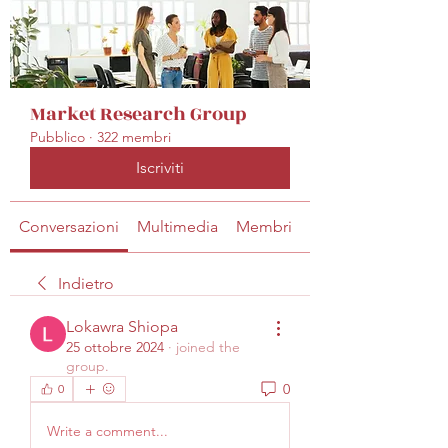
Market Research Group
Pubblico
·
322 membri
Iscriviti
Conversazioni
Multimedia
Membri
Info
Indietro
Lokawra Shiopa
25 ottobre 2024
·
joined the
group.
0
0
Write a comment...