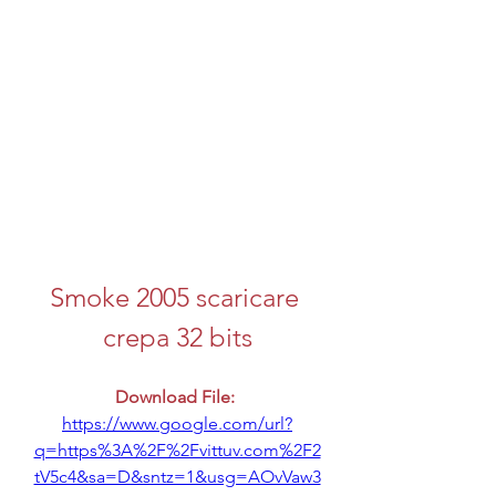
Smoke 2005 scaricare 
crepa 32 bits
Download File: 
https://www.google.com/url?
q=https%3A%2F%2Fvittuv.com%2F2
tV5c4&sa=D&sntz=1&usg=AOvVaw3