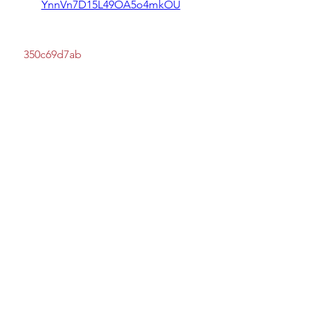
YnnVn7D15L49OA5o4mkOU
 350c69d7ab
https://soundcloud.com/arbainborz
ax/solidworks-download-2018-crack
https://soundcloud.com/dacomxma
rre/ms-office-2013-free-download-
full-version-with-product-key-crack
0
0
Write a comment...
Info
Welcome to the group! You can
connect with other members, ge
...
Continua a Leggere