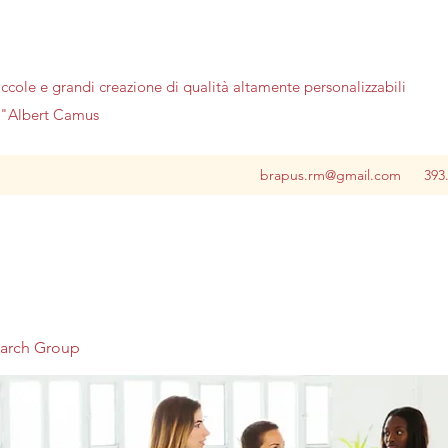
iccole e grandi creazione di qualità altamente personalizzabili
no"Albert Camus
brapus.rm@gmail.com
393
earch Group