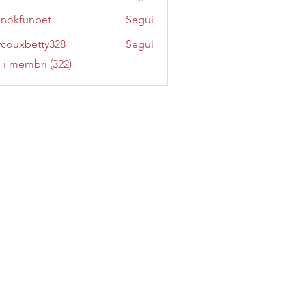
inokfunbet
Segui
funbet
couxbetty328
Segui
betty328
i i membri (322)