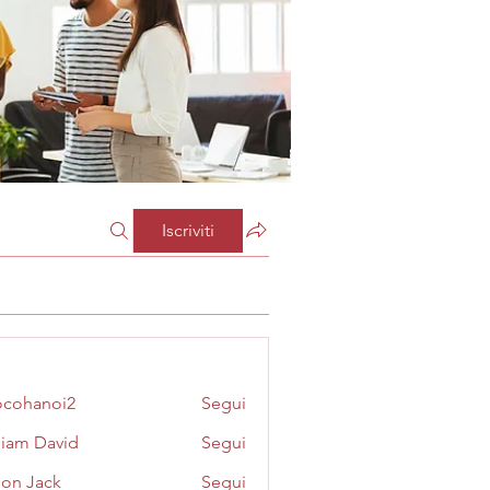
Iscriviti
cohanoi2
Segui
noi2
liam David
Segui
on Jack
Segui