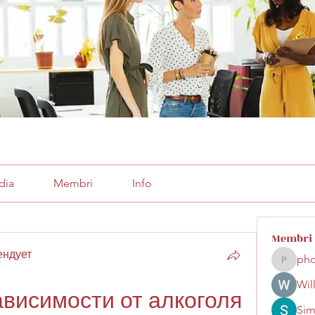
dia
Membri
Info
Membri
ендует
pho
phocoha
Wil
ависимости от алкоголя
Sim