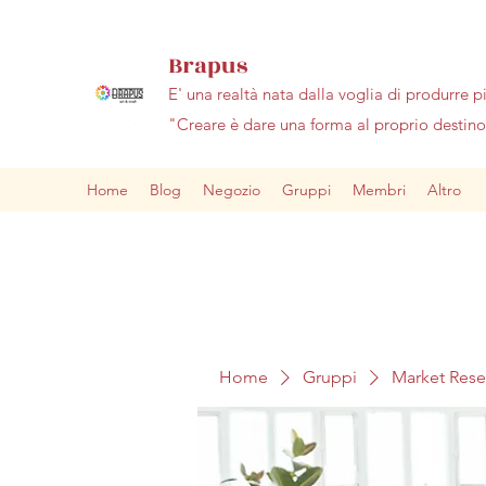
Brapus
E' una realtà nata dalla voglia di produrre p
"Creare è dare una forma al proprio desti
Home
Blog
Negozio
Gruppi
Membri
Altro
Home
Gruppi
Market Res