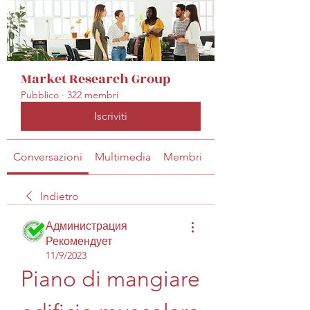
Market Research Group
Pubblico
·
322 membri
Iscriviti
Conversazioni
Multimedia
Membri
Info
Indietro
Администрация
Рекомендует
11/9/2023
Piano di mangiare 