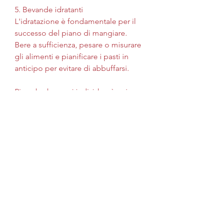
5. Bevande idratanti
L'idratazione è fondamentale per il 
successo del piano di mangiare. 
Bere a sufficienza, pesare o misurare 
gli alimenti e pianificare i pasti in 
anticipo per evitare di abbuffarsi.
Ricorda che ogni individuo è unico 
e potrebbe richiedere un piano di 
mangiare personalizzato. Consultare 
un nutrizionista o un dietologo può 
essere utile per creare un piano 
adatto alle proprie esigenze 
specifiche. Seguire un piano di 
mangiare ben strutturato insieme a 
un allenamento regolare può aiutare 
a raggiungere con successo 
l'obiettivo di edificio muscolare e 