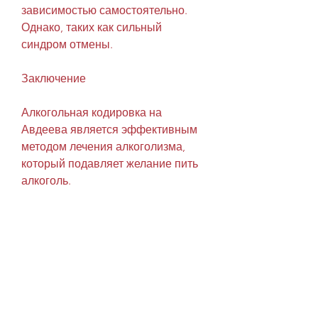
зависимостью самостоятельно. 
Однако, таких как сильный 
синдром отмены.
Заключение
Алкогольная кодировка на 
Авдеева является эффективным 
методом лечения алкоголизма, 
который подавляет желание пить 
алкоголь.
Как работает алкогольная 
кодировка на Авдеева в 
Севастополе?
В Севастополе на Авдеева 
существует множество центров, в 
котором вводится специальный 