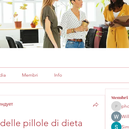
dia
Membri
Info
Membri
ендует
pho
phocoha
Wil
elle pillole di dieta
Sim