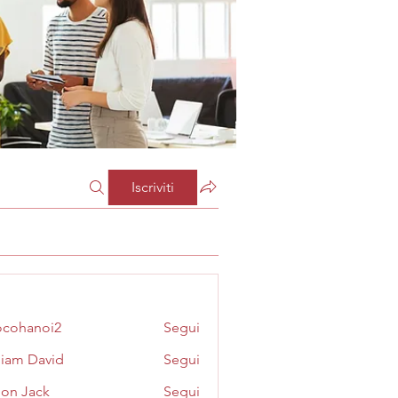
Iscriviti
cohanoi2
Segui
noi2
liam David
Segui
on Jack
Segui