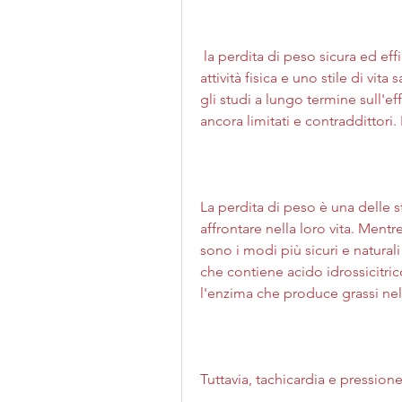
 la perdita di peso sicura ed efficace richiede una dieta equilibrata, una regolare 
attività fisica e uno stile di vita
gli studi a lungo termine sull'e
ancora limitati e contraddittori.
La perdita di peso è una delle s
affrontare nella loro vita. Mentr
sono i modi più sicuri e naturali
che contiene acido idrossicitric
l'enzima che produce grassi nel
Tuttavia, tachicardia e pressio