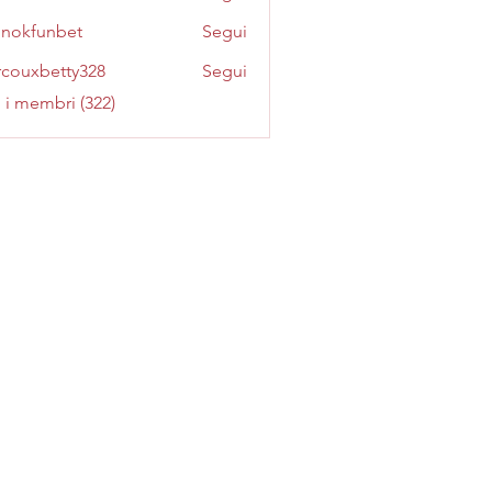
inokfunbet
Segui
funbet
couxbetty328
Segui
betty328
i i membri (322)