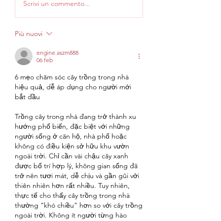
Scrivi un commento...
Più nuovi
engine.aszm888
06 feb
6 mẹo chăm sóc cây trồng trong nhà 
hiệu quả, dễ áp dụng cho người mới 
bắt đầu
Trồng cây trong nhà đang trở thành xu 
hướng phổ biến, đặc biệt với những 
người sống ở căn hộ, nhà phố hoặc 
không có điều kiện sở hữu khu vườn 
ngoài trời. Chỉ cần vài chậu cây xanh 
được bố trí hợp lý, không gian sống đã 
trở nên tươi mát, dễ chịu và gần gũi với 
thiên nhiên hơn rất nhiều. Tuy nhiên, 
thực tế cho thấy cây trồng trong nhà 
thường “khó chiều” hơn so với cây trồng 
ngoài trời. Không ít người từng hào 