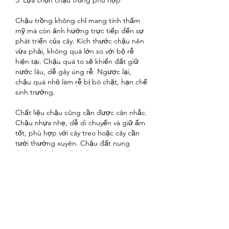
5. Lựa chọn chậu trồng phù hợp
Chậu trồng không chỉ mang tính thẩm 
mỹ mà còn ảnh hưởng trực tiếp đến sự 
phát triển của cây. Kích thước chậu nên 
vừa phải, không quá lớn so với bộ rễ 
hiện tại. Chậu quá to sẽ khiến đất giữ 
nước lâu, dễ gây úng rễ. Ngược lại, 
chậu quá nhỏ làm rễ bị bó chặt, hạn chế 
sinh trưởng.
Chất liệu chậu cũng cần được cân nhắc. 
Chậu nhựa nhẹ, dễ di chuyển và giữ ẩm 
tốt, phù hợp với cây treo hoặc cây cần 
tưới thường xuyên. Chậu đất nung 
thoáng khí hơn, thích hợp với cây chịu 
hạn. Dù chọn loại chậu nào, điều quan 
trọng nhất là chậu phải có lỗ thoát nước 
ở đáy.
6. Bón phân hợp lý để cây phát triển bền 
vững