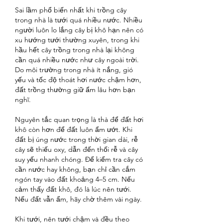
Sai lầm phổ biến nhất khi trồng cây 
trong nhà là tưới quá nhiều nước. Nhiều 
người luôn lo lắng cây bị khô hạn nên có 
xu hướng tưới thường xuyên, trong khi 
hầu hết cây trồng trong nhà lại không 
cần quá nhiều nước như cây ngoài trời. 
Do môi trường trong nhà ít nắng, gió 
yếu và tốc độ thoát hơi nước chậm hơn, 
đất trồng thường giữ ẩm lâu hơn bạn 
nghĩ.
Nguyên tắc quan trọng là thà để đất hơi 
khô còn hơn để đất luôn ẩm ướt. Khi 
đất bị úng nước trong thời gian dài, rễ 
cây sẽ thiếu oxy, dẫn đến thối rễ và cây 
suy yếu nhanh chóng. Để kiểm tra cây có 
cần nước hay không, bạn chỉ cần cắm 
ngón tay vào đất khoảng 4–5 cm. Nếu 
cảm thấy đất khô, đó là lúc nên tưới. 
Nếu đất vẫn ẩm, hãy chờ thêm vài ngày.
Khi tưới, nên tưới chậm và đều theo 