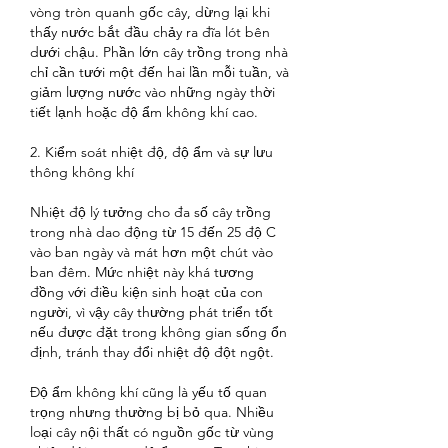
vòng tròn quanh gốc cây, dừng lại khi 
thấy nước bắt đầu chảy ra đĩa lót bên 
dưới chậu. Phần lớn cây trồng trong nhà 
chỉ cần tưới một đến hai lần mỗi tuần, và 
giảm lượng nước vào những ngày thời 
tiết lạnh hoặc độ ẩm không khí cao.
2. Kiểm soát nhiệt độ, độ ẩm và sự lưu 
thông không khí
Nhiệt độ lý tưởng cho đa số cây trồng 
trong nhà dao động từ 15 đến 25 độ C 
vào ban ngày và mát hơn một chút vào 
ban đêm. Mức nhiệt này khá tương 
đồng với điều kiện sinh hoạt của con 
người, vì vậy cây thường phát triển tốt 
nếu được đặt trong không gian sống ổn 
định, tránh thay đổi nhiệt độ đột ngột.
Độ ẩm không khí cũng là yếu tố quan 
trọng nhưng thường bị bỏ qua. Nhiều 
loại cây nội thất có nguồn gốc từ vùng 