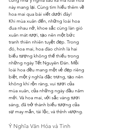
cũng như ý nghĩa sâu xa mà loài hoa 
này mang lại. Cùng tìm hiểu thêm về 
hoa mai qua bài viết dưới đây!
Khi mùa xuân đến, những loài hoa 
đua nhau nở, khoe sắc cùng làn gió 
xuân mát rượi, tạo nên một bức 
tranh thiên nhiên tuyệt đẹp. Trong 
đó, hoa mai, hoa đào chính là hai 
biểu tượng không thể thiếu trong 
những ngày Tết Nguyên Đán. Mỗi 
loài hoa đều mang một vẻ đẹp riêng 
biệt, một ý nghĩa đặc trưng, tạo nên 
không khí rộn ràng, vui tươi của 
mùa xuân, của những ngày đầu năm 
mới. Và hoa mai, với sắc vàng tươi 
sáng, đã trở thành biểu tượng của 
sự may mắn, tài lộc, và thịnh vượng.
Ý Nghĩa Văn Hóa và Tinh 