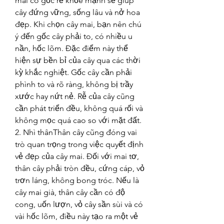
mai có gốc rễ khỏe mạnh sẽ giúp 
cây đứng vững, sống lâu và nở hoa 
đẹp. Khi chọn cây mai, bạn nên chú 
ý đến gốc cây phải to, có nhiều u 
nần, hốc lõm. Đặc điểm này thể 
hiện sự bền bỉ của cây qua các thời 
kỳ khắc nghiệt. Gốc cây cần phải 
phình to và rõ ràng, không bị trầy 
xước hay nứt nẻ. Rễ của cây cũng 
cần phát triển đều, không quá rối và 
không mọc quá cao so với mặt đất.
2. Nhì thânThân cây cũng đóng vai 
trò quan trọng trong việc quyết định 
vẻ đẹp của cây mai. Đối với mai tơ, 
thân cây phải tròn đều, cứng cáp, vỏ 
trơn láng, không bong tróc. Nếu là 
cây mai già, thân cây cần có độ 
cong, uốn lượn, vỏ cây sần sùi và có 
vài hốc lõm, điều này tạo ra một vẻ 