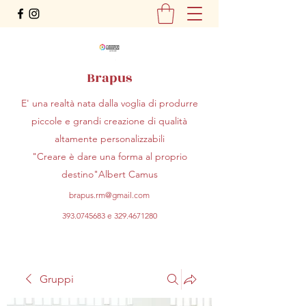
Brapus
E' una realtà nata dalla voglia di produrre
piccole e grandi creazione di qualità
altamente personalizzabili
"Creare è dare una forma al proprio
destino"Albert Camus
brapus.rm@gmail.com
393.0745683
e
329.4671280
Gruppi