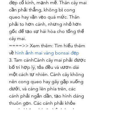
đẹp cổ kính, mạnh mẽ. Thân cây mai 
cần phải thẳng, không bị cong 
queo hay vặn vẹo quá mức. Thân 
phải to hơn cành, nhưng nhỏ hơn 
gốc để tạo sự hài hòa cho tổng thể 
cây mai.
====>> Xem thêm: Tìm hiểu thêm 
về 
hình ảnh mai vàng bonsai đẹp
3. Tam cànhCành cây mai phải được 
bố trí hợp lý, tỏa đều và vươn dài 
một cách tự nhiên. Cành cây không 
nên cong queo hay gãy gập xuống 
dưới, và càng lên phía trên, các 
cành phải ngắn dần, tạo hình dáng 
thuôn gọn. Các cành phải khỏe 
mạnh, không bị sâu bệnh hay hư 
hại, và cần có chồi non, lá xanh mơn 
mởn để chứng tỏ cây khỏe mạnh. 
Đặc biệt, cành gần gốc không nên 