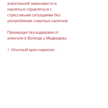
алкогольной зависимости и 
научиться справляться с 
стрессовыми ситуациями без 
употребления спиртных напитков. 
Преимущества кодировки от 
алкоголя в Вологде у Медведева
1. Опытный врач-нарколог. 
Медведев имеет многолетний 
опыт работы с пациентами, 
используемые 
Медведевым,Кодировка от 
алкоголя в Вологде у Медведева
Алкогольная зависимость 
является одной из самых 
распространенных болезней в 
мире. Она поражает все слои 