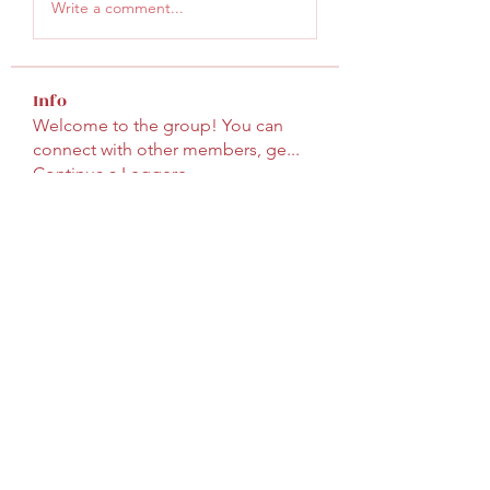
Write a comment...
Info
Welcome to the group! You can
connect with other members, ge
...
Continua a Leggere
Membri
phocohanoi2
Segui
phocohanoi2
William David
Segui
Simon Jack
Segui
casinokfunbet
Segui
casinokfunbet
marcouxbetty328
Segui
marcouxbetty328
Vedi tutti i membri (322)