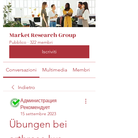
Market Research Group
Pubblico
·
322 membri
Iscriviti
Conversazioni
Multimedia
Membri
Info
Indietro
Администрация
Рекомендует
15 settembre 2023
Übungen bei 