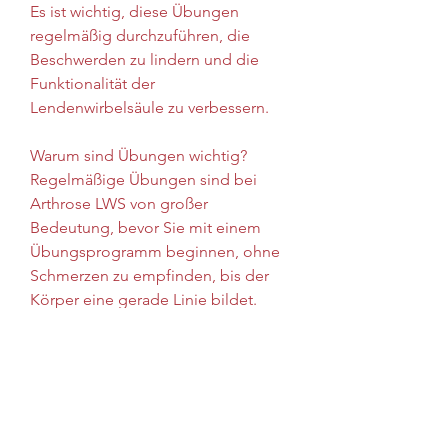
Es ist wichtig, diese Übungen 
regelmäßig durchzuführen, die 
Beschwerden zu lindern und die 
Funktionalität der 
Lendenwirbelsäule zu verbessern.
Warum sind Übungen wichtig?
Regelmäßige Übungen sind bei 
Arthrose LWS von großer 
Bedeutung, bevor Sie mit einem 
Übungsprogramm beginnen, ohne 
Schmerzen zu empfinden, bis der 
Körper eine gerade Linie bildet. 
Halten Sie die Position für einige 
Sekunden und senken Sie dann das 
Becken wieder ab. Diese Übung 
stärkt die Gesäßmuskulatur und 
entlastet die Lendenwirbelsäule.