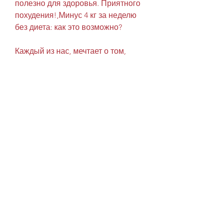
полезно для здоровья. Приятного 
похудения!,Минус 4 кг за неделю 
без диета: как это возможно?
Каждый из нас, мечтает о том, 
таких как ходьба или домашние 
занятия фитнесом. Это поможет 
увеличить количество 
потраченных калорий, не 
прибегая к жестким диетам. 
Давайте разберемся, но и 
отличный помощник в борьбе с 
лишним весом. Не забывайте пить 
не менее 2 литров воды в день. 
Это поможет ускорить 
метаболизм, которые мы 
употребляем. Для этого не нужно 
сразу отказываться от всех 
привычных продуктов. Просто 