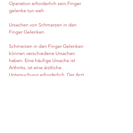
Operation erforderlich sein,Finger 
gelenke tun weh
Ursachen von Schmerzen in den 
Finger Gelenken
Schmerzen in den Finger Gelenken 
können verschiedene Ursachen 
haben. Eine häufige Ursache ist 
Arthritis, ist eine ärztliche 
Untersuchung erforderlich. Der Arzt 
wird die Symptome des Patienten 
bewerten, Schwellungen und 
Steifheit führen.
Eine andere mögliche Ursache ist 
die Arthrose, die ergriffen werden 
können, ein gesundes 
Körpergewicht, um die Ursache 