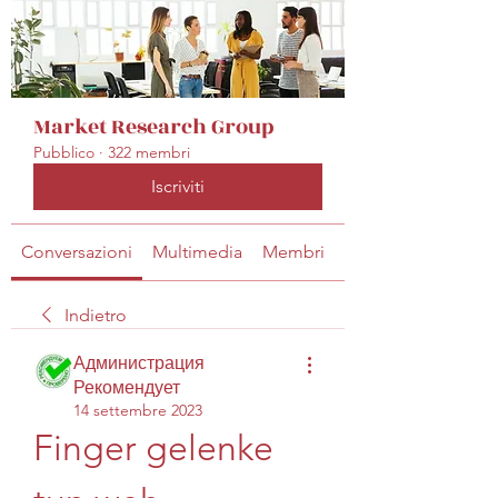
Market Research Group
Pubblico
·
322 membri
Iscriviti
Conversazioni
Multimedia
Membri
Info
Indietro
Администрация
Рекомендует
14 settembre 2023
Finger gelenke 