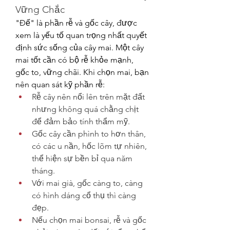
Vững Chắc
"Đế" là phần rễ và gốc cây, được 
xem là yếu tố quan trọng nhất quyết 
định sức sống của cây mai. Một cây 
mai tốt cần có bộ rễ khỏe mạnh, 
gốc to, vững chãi. Khi chọn mai, bạn 
nên quan sát kỹ phần rễ:
Rễ cây nên nổi lên trên mặt đất 
nhưng không quá chằng chịt 
để đảm bảo tính thẩm mỹ.
Gốc cây cần phình to hơn thân, 
có các u nần, hốc lõm tự nhiên, 
thể hiện sự bền bỉ qua năm 
tháng.
Với mai già, gốc càng to, càng 
có hình dáng cổ thụ thì càng 
đẹp.
Nếu chọn mai bonsai, rễ và gốc 