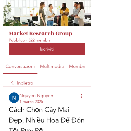
Market Research Group
Pubblico
·
322 membri
Iscriviti
Conversazioni
Multimedia
Membri
Info
Indietro
Nguyen Nguyen
1 marzo 2025
Cách Chọn Cây Mai 
Đẹp, Nhiều Hoa Để Đón 
Tết Rực Rỡ