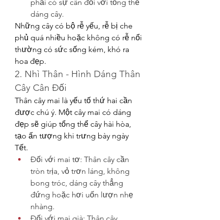
phải có sự cân đối với tổng thể 
dáng cây.
Những cây có bộ rễ yếu, rễ bị che 
phủ quá nhiều hoặc không có rễ nổi 
thường có sức sống kém, khó ra 
hoa đẹp.
2. Nhì Thân - Hình Dáng Thân 
Cây Cân Đối
Thân cây mai là yếu tố thứ hai cần 
được chú ý. Một cây mai có dáng 
đẹp sẽ giúp tổng thể cây hài hòa, 
tạo ấn tượng khi trưng bày ngày 
Tết.
Đối với mai tơ: Thân cây cần 
tròn trịa, vỏ trơn láng, không 
bong tróc, dáng cây thẳng 
đứng hoặc hơi uốn lượn nhẹ 
nhàng.
Đối với mai già: Thân cây 