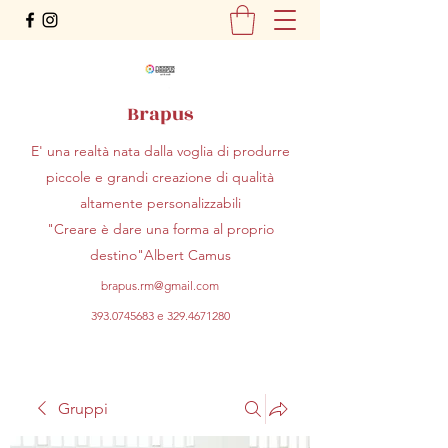
Brapus
E' una realtà nata dalla voglia di produrre
piccole e grandi creazione di qualità
altamente personalizzabili
"Creare è dare una forma al proprio
destino"Albert Camus
brapus.rm@gmail.com
393.0745683
e
329.4671280
Gruppi