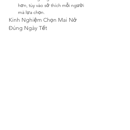
hơn, tùy vào sở thích mỗi người 
mà lựa chọn.
Kinh Nghiệm Chọn Mai Nở 
Đúng Ngày Tết
Để đảm bảo mai nở đúng dịp, bạn 
có thể áp dụng một số mẹo sau:
Nếu mai có dấu hiệu nở sớm, 
có thể mang vào nơi râm mát, 
tưới nước lạnh để kìm hãm quá 
trình nở hoa.
Nếu mai nở trễ, có thể đặt cây 
dưới ánh nắng nhiều hơn và 
tưới nước ấm để kích thích hoa 
bung nở.
Tránh để mai nơi gió lùa mạnh 
hoặc nhiệt độ thay đổi đột ngột 
vì có thể làm hoa rụng sớm khi 
bán mai vàng tết 2025