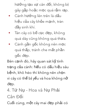
hướng tạo sự cân đối, không bị 
gãy gập hoặc mọc quá rậm rạp.
Cành hướng lên trên là dấu 
hiệu của cây khỏe mạnh, tràn 
đầy sinh khí.
Tán cây có bố cục đẹp, không 
quá dày cũng không quá thưa.
Cành gần gốc không nên mọc 
quá thấp, tránh che mất phần 
gốc đẹp.
Bên cạnh đó, hãy quan sát kỹ tình 
trạng của cành: Nếu có dấu hiệu sâu 
bệnh, khô héo thì không nên chọn 
vì cây có thể bị yếu và hoa không nở 
đẹp.
4. Tứ Nụ - Hoa và Nụ Phải 
Cân Đối
Cuối cùng, một cây mai đẹp phải có 