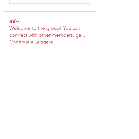
Info
Welcome to the group! You can
connect with other members, ge
...
Continua a Leggere
Membri
phocohanoi2
Segui
phocohanoi2
William David
Segui
Simon Jack
Segui
casinokfunbet
Segui
casinokfunbet
marcouxbetty328
Segui
marcouxbetty328
Vedi tutti i membri (322)