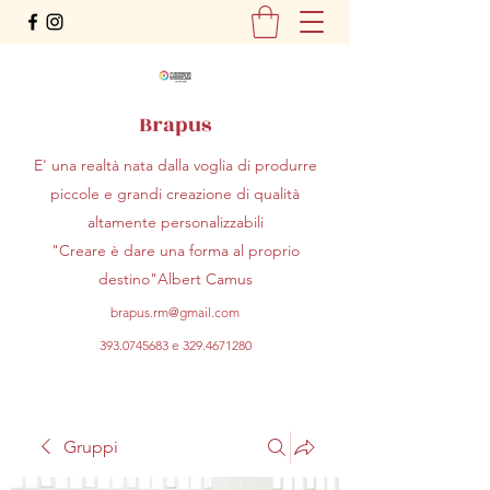
Brapus
E' una realtà nata dalla voglia di produrre
piccole e grandi creazione di qualità
altamente personalizzabili
"Creare è dare una forma al proprio
destino"Albert Camus
brapus.rm@gmail.com
393.0745683
e
329.4671280
Gruppi