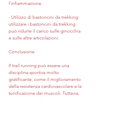
l'infiammazione.
- Utilizzo di bastoncini da trekking: 
utilizzare i bastoncini da trekking 
può ridurre il carico sulle ginocchia 
e sulle altre articolazioni.
Conclusione
Il trail running può essere una 
disciplina sportiva molto 
gratificante, come il miglioramento 
della resistenza cardiovascolare e la 
tonificazione dei muscoli. Tuttavia, 
come sentieri di montagna, i 
corridori possono godere di tutti i 
benefici del trail running senza 
subire danni al ginocchio., colline e 
prati. Questo tipo di attività fisica 