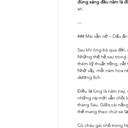
đúng sáng đầu năm là đ
an.
---
### Mai vẫn nở – Dấu ấn 
Sau khi ông bà qua đời,
Những thế hệ sau trong g
thêm kỹ thuật trồng, cắt
Nhờ vậy, mỗi năm hoa nở
dương lịch.
Điều lạ lùng là năm nay, 
những nụ mới vẫn chồi l
tháng Sáu. Giữa cái nắng
thể mang theo chút se lạ
Cô cháu gái nhỏ trong họ