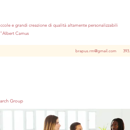
iccole e grandi creazione di qualità altamente personalizzabili
no"Albert Camus
brapus.rm@gmail.com
393
earch Group