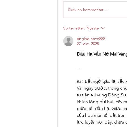
Skriv en kommentar …
Sorter etter:
Nyeste
engine.aszm888
27. okt. 2025
Đầu Hạ Vẫn Nở Mai Vàn
---
### Bất ngờ gặp lại sắc
Vài ngày trước, trong c
tổ tiên tại vùng Đông Sơ
khiến lòng bồi hồi: cây 
giữa tiết đầu hạ. Giữa c
của hoa mai nổi bật trên
lưu luyến nơi đây, chưa ch