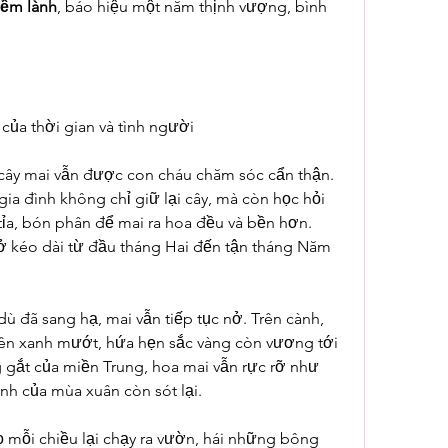
iềm lành
, báo hiệu một năm thịnh vượng, bình 
của thời gian và tình người
 cây mai vẫn được con cháu chăm sóc cẩn thận. 
ia đình không chỉ giữ lại cây, mà còn học hỏi 
 tỉa, bón phân để mai ra hoa đều và bền hơn. 
 kéo dài từ đầu tháng Hai đến tận tháng Năm 
dù đã sang hạ, mai vẫn tiếp tục nở. Trên cành, 
ên xanh mướt, hứa hẹn sắc vàng còn vương tới 
 gắt của miền Trung, hoa mai vẫn rực rỡ như 
nh của mùa xuân còn sót lại.
 mỗi chiều lại chạy ra vườn, hái những bông 