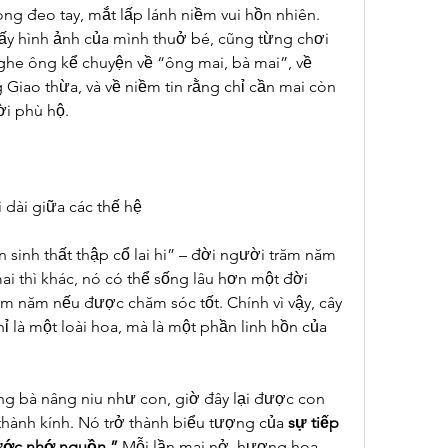
ng đeo tay, mắt lấp lánh niềm vui hồn nhiên. 
hấy hình ảnh của mình thuở bé, cũng từng chơi 
ghe ông kể chuyện về “ông mai, bà mai”, về 
iao thừa, và về niềm tin rằng chỉ cần mai còn 
ời phù hộ.
i dài giữa các thế hệ
sinh thất thập cổ lai hi” – đời người trăm năm 
i thì khác, nó có thể sống lâu hơn một đời 
m năm nếu được chăm sóc tốt. Chính vì vậy, cây 
 là một loài hoa, mà là một phần linh hồn của 
g bà nâng niu như con, giờ đây lại được con 
thành kính. Nó trở thành biểu tượng của 
sự tiếp 
nước nhớ nguồn.”
 Mỗi lần mai nở, hương hoa 