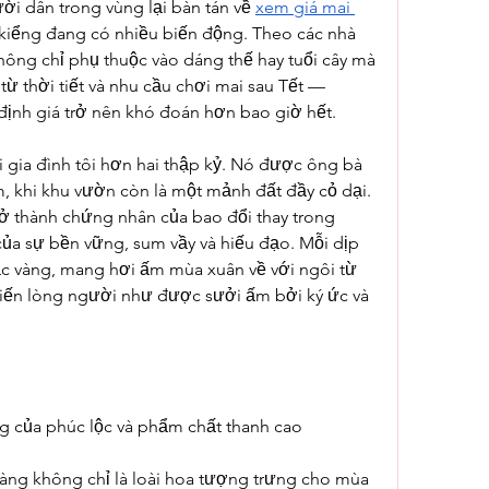
i dân trong vùng lại bàn tán về 
xem giá mai 
a kiểng đang có nhiều biến động. Theo các nhà 
ông chỉ phụ thuộc vào dáng thế hay tuổi cây mà 
ừ thời tiết và nhu cầu chơi mai sau Tết — 
định giá trở nên khó đoán hơn bao giờ hết.
 gia đình tôi hơn hai thập kỷ. Nó được ông bà 
m, khi khu vườn còn là một mảnh đất đầy cỏ dại. 
rở thành chứng nhân của bao đổi thay trong 
ủa sự bền vững, sum vầy và hiếu đạo. Mỗi dịp 
sắc vàng, mang hơi ấm mùa xuân về với ngôi từ 
ến lòng người như được sưởi ấm bởi ký ức và 
g của phúc lộc và phẩm chất thanh cao
vàng không chỉ là loài hoa tượng trưng cho mùa 