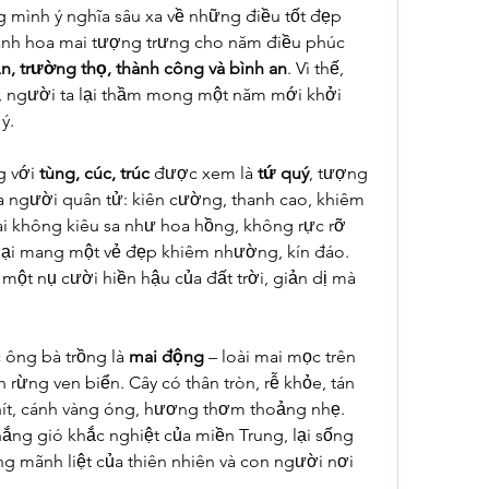
 mình ý nghĩa sâu xa về những điều tốt đẹp 
ánh hoa mai tượng trưng cho năm điều phúc 
, trường thọ, thành công và bình an
. Vì thế, 
ở, người ta lại thầm mong một năm mới khởi 
ý.
 với 
tùng, cúc, trúc
 được xem là 
tứ quý
, tượng 
 người quân tử: kiên cường, thanh cao, khiêm 
i không kiêu sa như hoa hồng, không rực rỡ 
lại mang một vẻ đẹp khiêm nhường, kín đáo. 
ột nụ cười hiền hậu của đất trời, giản dị mà 
 ông bà trồng là 
mai động
 – loài mai mọc trên 
 rừng ven biển. Cây có thân tròn, rễ khỏe, tán 
hít, cánh vàng óng, hương thơm thoảng nhẹ. 
ắng gió khắc nghiệt của miền Trung, lại sống 
ng mãnh liệt của thiên nhiên và con người nơi 