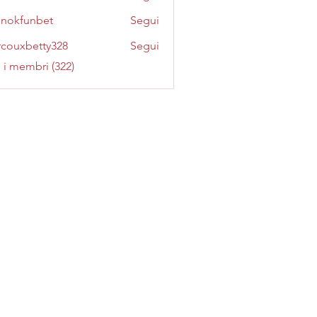
inokfunbet
Segui
funbet
couxbetty328
Segui
betty328
i i membri (322)