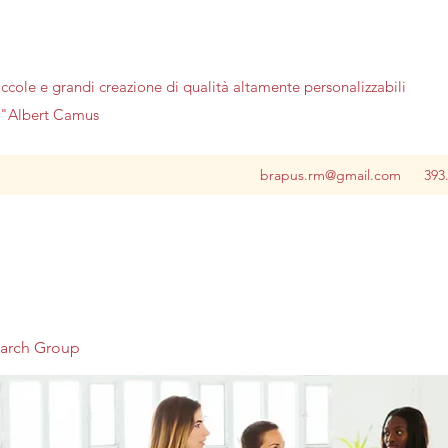
iccole e grandi creazione di qualità altamente personalizzabili
no"Albert Camus
brapus.rm@gmail.com
393
earch Group