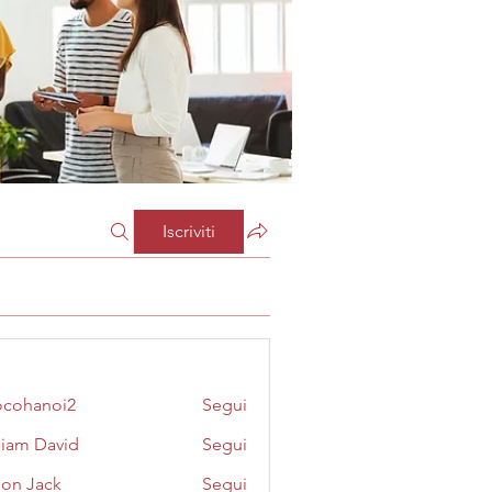
Iscriviti
cohanoi2
Segui
noi2
liam David
Segui
on Jack
Segui