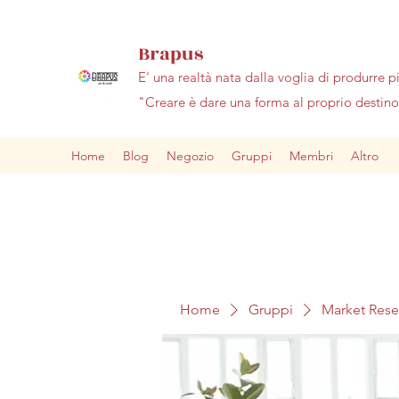
Brapus
E' una realtà nata dalla voglia di produrre p
"Creare è dare una forma al proprio desti
Home
Blog
Negozio
Gruppi
Membri
Altro
Home
Gruppi
Market Res