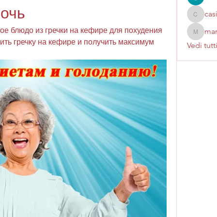
ночь
cas
casinok
ое блюдо из гречки на кефире для похудения 
mar
marcoux
вить гречку на кефире и получить максимум 
Vedi tutt