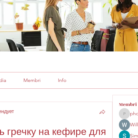
dia
Membri
Info
Membri
ендует
pho
phocoha
Wil
ь гречку на кефире для 
Sim