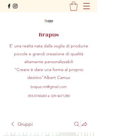
Brapus
E' una realtà nata dalla voglia di produrre
piccole e grandi creazione di qualità
altamente personalizzabili
"Creare è dare una forma al proprio
destino"Albert Camus
brapus.rm@gmail.com
393.0745683
e
329.4671280
Gruppi