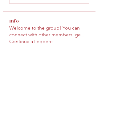
Info
Welcome to the group! You can
connect with other members, ge
...
Continua a Leggere
Membri
phocohanoi2
Segui
phocohanoi2
William David
Segui
Simon Jack
Segui
casinokfunbet
Segui
casinokfunbet
marcouxbetty328
Segui
marcouxbetty328
Vedi tutti i membri (322)