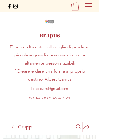
Brapus
E' una realtà nata dalla voglia di produrre
piccole e grandi creazione di qualità
altamente personalizzabili
"Creare è dare una forma al proprio
destino"Albert Camus
brapus.rm@gmail.com
393.0745683
e
329.4671280
Gruppi