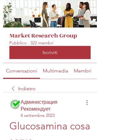
Market Research Group
Pubblico
·
322 membri
Iscriviti
Conversazioni
Multimedia
Membri
Info
Indietro
Администрация
Рекомендует
4 settembre 2023
Glucosamina cosa 