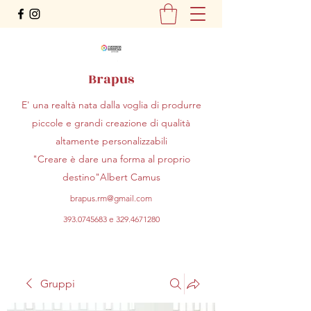
Brapus
E' una realtà nata dalla voglia di produrre
piccole e grandi creazione di qualità
altamente personalizzabili
"Creare è dare una forma al proprio
destino"Albert Camus
brapus.rm@gmail.com
393.0745683
e
329.4671280
Gruppi