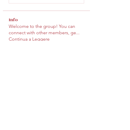
Info
Welcome to the group! You can
connect with other members, ge
...
Continua a Leggere
Membri
phocohanoi2
Segui
phocohanoi2
William David
Segui
Simon Jack
Segui
casinokfunbet
Segui
casinokfunbet
marcouxbetty328
Segui
marcouxbetty328
Vedi tutti i membri (322)