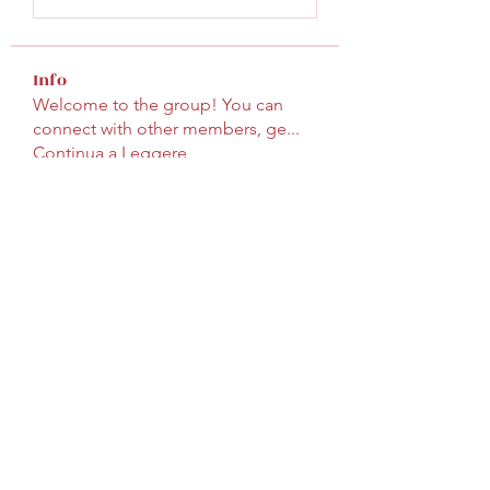
Info
Welcome to the group! You can
connect with other members, ge
...
Continua a Leggere
Membri
phocohanoi2
Segui
phocohanoi2
William David
Segui
Simon Jack
Segui
casinokfunbet
Segui
casinokfunbet
marcouxbetty328
Segui
marcouxbetty328
Vedi tutti i membri (322)