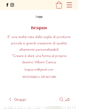
Brapus
E' una realtà nata dalla voglia di produrre
piccole e grandi creazione di qualità
altamente personalizzabili
"Creare è dare una forma al proprio
destino"Albert Camus
brapus.rm@gmail.com
393.0745683
e
329.4671280
Gruppi