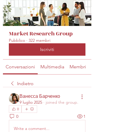
Market Research Group
Pubblico
·
322 membri
Iscriviti
Conversazioni
Multimedia
Membri
Info
Indietro
Ванесса Барченко
9 luglio 2025
·
joined the group.
0
0
1
Write a comment...