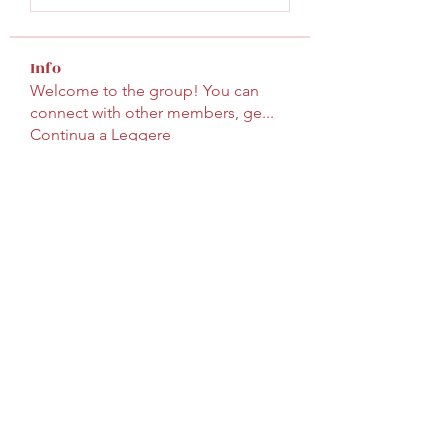
Info
Welcome to the group! You can
connect with other members, ge
...
Continua a Leggere
Membri
phocohanoi2
Segui
phocohanoi2
William David
Segui
Simon Jack
Segui
casinokfunbet
Segui
casinokfunbet
marcouxbetty328
Segui
marcouxbetty328
Vedi tutti i membri (322)