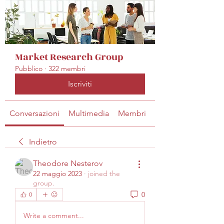
Market Research Group
Pubblico
·
322 membri
Iscriviti
Conversazioni
Multimedia
Membri
Info
Indietro
Theodore Nesterov
22 maggio 2023
·
joined the
group.
0
0
Write a comment...