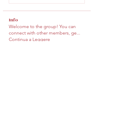
Info
Welcome to the group! You can
connect with other members, ge
...
Continua a Leggere
Membri
phocohanoi2
Segui
phocohanoi2
William David
Segui
Simon Jack
Segui
casinokfunbet
Segui
casinokfunbet
marcouxbetty328
Segui
marcouxbetty328
Vedi tutti i membri (322)