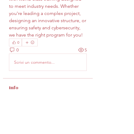
to meet industry needs. Whether 
you're leading a complex project, 
designing an innovative structure, or 
ensuring safety and cybersecurity, 
we have the right program for you!
0
0
5
Scrivi un commento...
Info
Welcome to the group! You can
connect with other members, ge
...
Continua a Leggere
Membri