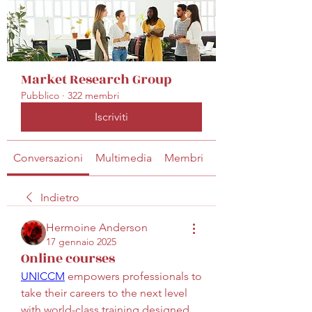
Market Research Group
Pubblico
·
322 membri
Iscriviti
Conversazioni
Multimedia
Membri
Info
Indietro
Hermoine Anderson
17 gennaio 2025
Online courses
UNICCM
 empowers professionals to 
take their careers to the next level 
with world-class training designed 