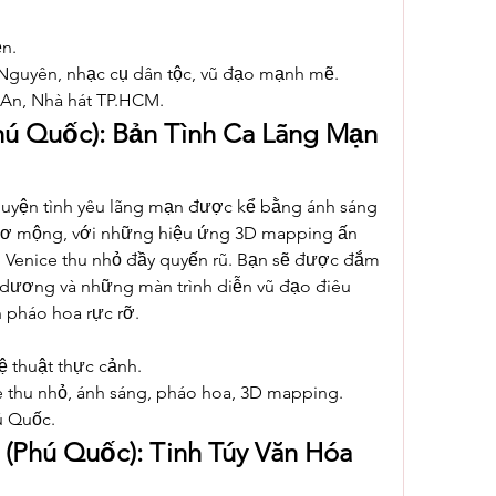
ện.
 Nguyên, nhạc cụ dân tộc, vũ đạo mạnh mẽ.
 An, Nhà hát TP.HCM.
hú Quốc): Bản Tình Ca Lãng Mạn 
huyện tình yêu lãng mạn được kể bằng ánh sáng 
hơ mộng, với những hiệu ứng 3D mapping ấn 
 Venice thu nhỏ đầy quyến rũ. Bạn sẽ được đắm 
 dương và những màn trình diễn vũ đạo điêu 
 pháo hoa rực rỡ.
ệ thuật thực cảnh.
ce thu nhỏ, ánh sáng, pháo hoa, 3D mapping.
ú Quốc.
 (Phú Quốc): Tinh Túy Văn Hóa 