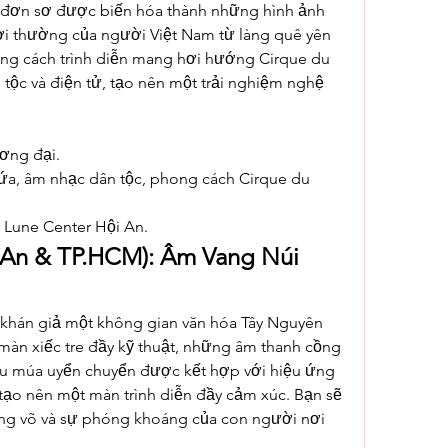
 đơn sơ được biến hóa thành những hình ảnh 
ời thường của người Việt Nam từ làng quê yên 
ong cách trình diễn mang hơi hướng Cirque du 
 tộc và điện tử, tạo nên một trải nghiệm nghệ 
ương đại.
nứa, âm nhạc dân tộc, phong cách Cirque du 
 Lune Center Hội An.
 An & TP.HCM): Âm Vang Núi 
hán giả một không gian văn hóa Tây Nguyên 
n xiếc tre đầy kỹ thuật, những âm thanh cồng 
u múa uyển chuyển được kết hợp với hiệu ứng 
 tạo nên một màn trình diễn đầy cảm xúc. Bạn sẽ 
g võ và sự phóng khoáng của con người nơi 