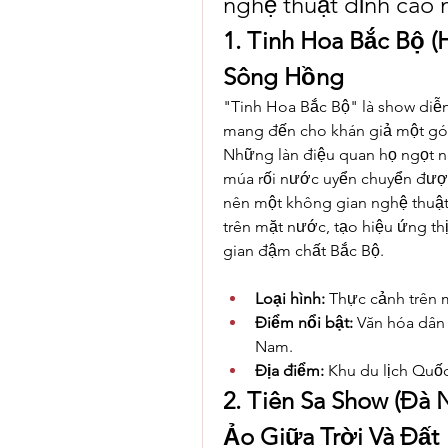
nghệ thuật đỉnh cao m
1. Tinh Hoa Bắc Bộ (
Sông Hồng
"Tinh Hoa Bắc Bộ" là show diễn
mang đến cho khán giả một góc
Những làn điệu quan họ ngọt ng
múa rối nước uyển chuyển được 
nên một không gian nghệ thuật
trên mặt nước, tạo hiệu ứng t
gian đậm chất Bắc Bộ.
Loại hình:
 Thực cảnh trên 
Điểm nổi bật:
 Văn hóa dân 
Nam.
Địa điểm:
 Khu du lịch Quốc
2. Tiên Sa Show (Đà 
Ảo Giữa Trời Và Đất