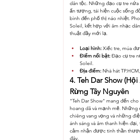
dân tộc. Những đạo cụ tre nứa
ấn tượng, tái hiện cuộc sống đ
bình đến phố thị náo nhiệt. Ph
Soleil, kết hợp với âm nhạc dân
thuật đầy mới lạ.
Loại hình:
 Xiếc tre, múa đ
Điểm nổi bật:
 Đạo cụ tre 
Soleil.
Địa điểm:
 Nhà hát TP.HCM,
4. Teh Dar Show (Hội
Rừng Tây Nguyên
"Teh Dar Show" mang đến cho k
hoang dã và mạnh mẽ. Những mà
chiêng vang vọng và những điệ
ánh sáng và âm thanh hiện đại,
cảm nhận được tinh thần thượn
đây.