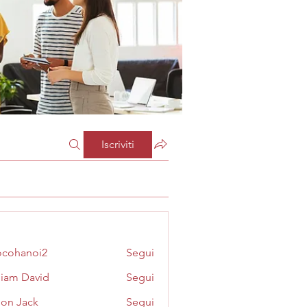
Iscriviti
cohanoi2
Segui
noi2
liam David
Segui
on Jack
Segui