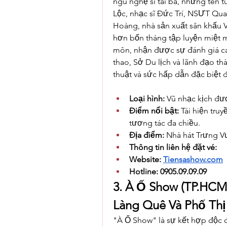
ngũ nghệ sĩ tài ba, những tên 
Lộc, nhạc sĩ Đức Trí, NSƯT Quan
Hoàng, nhà sản xuất sân khấu V
hơn bốn tháng tập luyện miệt m
môn, nhận được sự đánh giá ca
thao, Sở Du lịch và lãnh đạo t
thuật và sức hấp dẫn đặc biệt đ
Loại hình:
 Vũ nhạc kịch đư
Điểm nổi bật:
 Tái hiện tru
tương tác đa chiều.
Địa điểm:
 Nhà hát Trưng 
Thông tin liên hệ đặt vé: 
Website: 
Tiensashow.com
Hotline: 0905.09.09.09
3. À Ố Show (TP.HCM
Làng Quê Và Phố Thị
"À Ố Show" là sự kết hợp độc đ