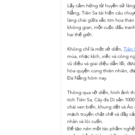
Lấy cảm hứng từ huyền sử lãng 
Nẵng, Tiên Sa tái hiện câu chuyệ
làng chài giữa sắc tím hoa thàn
không gian, một cuộc đấu tran
hai thế giới.
Không chỉ là một vở diễn, 
Tiên
múa, nhạc kịch, xiếc và công ng
vũ điệu và giai điệu dẫn lối, đư
hòa quyện cùng thiên nhiên, đưa
Đà Nẵng hôm nay.
Thông qua vở diễn, hình ảnh t
tích Tiên Sa, Cây đa Di sản 1000
chài ven biển, khung dệt và Áo
mạch truyện chặt chẽ và đầy c
nhãn và lôi cuốn.
Để tạo nên một tác phẩm nghệ t