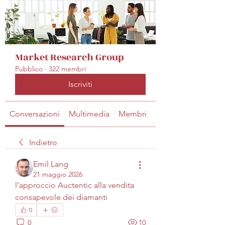
Market Research Group
Pubblico
·
322 membri
Iscriviti
Conversazioni
Multimedia
Membri
Info
Indietro
Emil Lang
21 maggio 2026
l’approccio Auctentic alla vendita 
consapevole dei diamanti
0
0
10