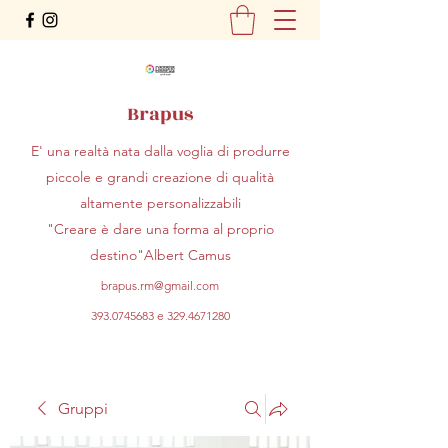
Brapus
E' una realtà nata dalla voglia di produrre
piccole e grandi creazione di qualità
altamente personalizzabili
"Creare è dare una forma al proprio
destino"Albert Camus
brapus.rm@gmail.com
393.0745683
e
329.4671280
Gruppi