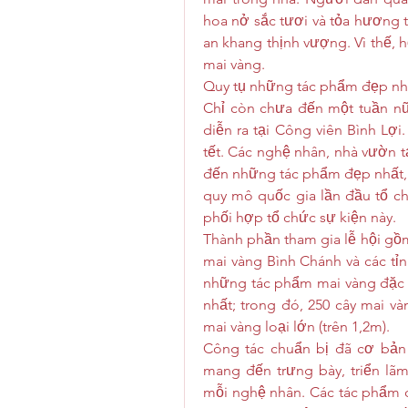
hoa nở sắc tươi và tỏa hương 
an khang thịnh vượng. Vì thế, 
mai vàng.
Quy tụ những tác phẩm đẹp nhất
Chỉ còn chưa đến một tuần nữa,
diễn ra tại Công viên Bình Lợi
tết. Các nghệ nhân, nhà vườn t
đến những tác phẩm đẹp nhất, g
quy mô quốc gia lần đầu tổ chứ
phối hợp tổ chức sự kiện này.
Thành phần tham gia lễ hội gồm
mai vàng Bình Chánh và các tỉn
những tác phẩm mai vàng đặc sắ
nhất; trong đó, 250 cây mai và
mai vàng loại lớn (trên 1,2m).
Công tác chuẩn bị đã cơ bản 
mang đến trưng bày, triển lãm
mỗi nghệ nhân. Các tác phẩm đ