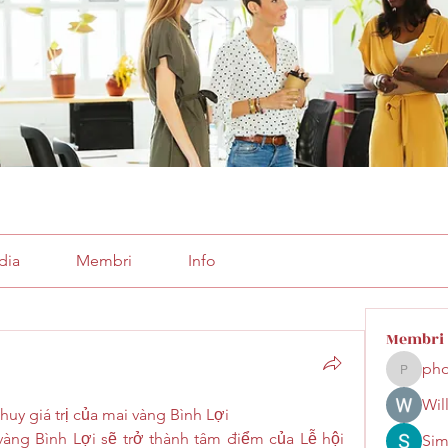
dia
Membri
Info
Membri
pho
phocoha
Wil
uy giá trị của mai vàng Bình Lợi
vàng Bình Lợi sẽ trở thành tâm điểm của Lễ hội 
Sim