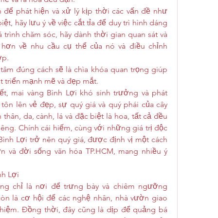
để phát hiện và xử lý kịp thời các vấn đề như 
, hãy lưu ý về việc cắt tỉa để duy trì hình dáng 
 trình chăm sóc, hãy dành thời gian quan sát và 
 hơn về nhu cầu cụ thể của nó và điều chỉnh 
ợp.
tâm đúng cách sẽ là chìa khóa quan trọng giúp 
t triển mạnh mẽ và đẹp mắt.
ết, mai vàng Bình Lợi khó sinh trưởng và phát 
 tôn lên vẻ đẹp, sự quý giá và quý phái của cây 
hân, da, cành, lá và đặc biệt là hoa, tất cả đều 
iêng. Chính cái hiếm, cùng với những giá trị độc 
ình Lợi trở nên quý giá, được định vị một cách 
ờn và đời sống văn hóa TP.HCM, mang nhiều ý 
nh Lợi
ng chỉ là nơi để trưng bày và chiêm ngưỡng 
òn là cơ hội để các nghệ nhân, nhà vườn giao 
ghiệm. Đồng thời, đây cũng là dịp để quảng bá 