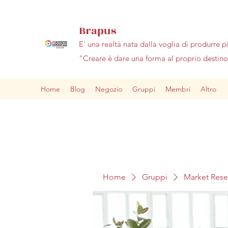
Brapus
E' una realtà nata dalla voglia di produrre p
"Creare è dare una forma al proprio desti
Home
Blog
Negozio
Gruppi
Membri
Altro
Home
Gruppi
Market Res