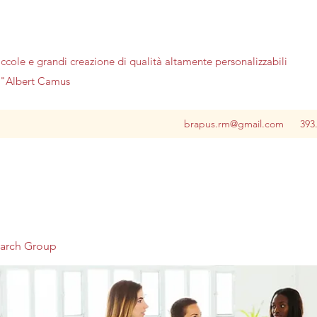
iccole e grandi creazione di qualità altamente personalizzabili
no"Albert Camus
brapus.rm@gmail.com
393
earch Group