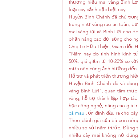
thương hiệu mai vàng Bình Lợi
loại cây cảnh đặc biệt này.
Huyện Bình Chánh đã chú trọng
trung như vùng rau an toàn, bưở
mai vàng tại xã Bình Lợi cho d
phần nâng cao đời sống cho ng
Ông Lê Hữu Thiện, Giám đốc HT
"Năm nay do tình hình kinh t
50%, giá giảm từ 10-20% so với
mưa nên cũng ảnh hưởng đến v
Hỗ trợ và phát triển thương hiệ
Huyện Bình Chánh đã và đang 
vàng Bình Lợi", quan tâm thực
vàng, hỗ trợ thành lập hợp tác
học công nghệ, nâng cao giá tr
cà mau
 , ổn định đầu ra cho câ
Theo đánh giá của bà con nông
nhiều so với năm trước. Đồng thờ
nhiều cây mai không nở đúng 