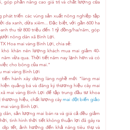
, góp phần nâng cao giá trị và chất lượng của 
 phát triển các vùng sản xuất nông nghiệp tập 
i da xanh, dừa xiêm... Đặc biệt, với gần 600 ha 
oanh thu từ 800 triệu đến 1 tỷ đồng/ha/năm, góp 
ười nông dân xã Bình Lợi.
X Hoa mai vàng Bình Lợi, chia sẻ:
ế khó khăn nên lượng khách mua mai giảm 40-
 năm vừa qua. Thời tiết năm nay lạnh hơn và có 
iệc cho bông của mai."
u mai vàng Bình Lợi
tiến hành xây dựng làng nghề mới "làng mai 
 hiện quảng bá và đăng ký thương hiệu cây mai 
 xã mai vàng Bình Lợi để tập trung đầu tư khoa 
ị thương hiệu, chất lượng cây 
mai đột biến giảo 
y mai vàng Bình Lợi.
 dân, sản lượng mai bán ra và giá cả đều giảm 
i, tình hình thời tiết không thuận lợi đã gây ra 
dịp tết, ảnh hưởng đến khả năng tiêu thụ và 