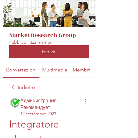
Market Research Group
Pubblico
·
322 membri
Iscriviti
Conversazioni
Multimedia
Membri
Info
Indietro
Администрация
Рекомендует
12 settembre 2023
Integratore 