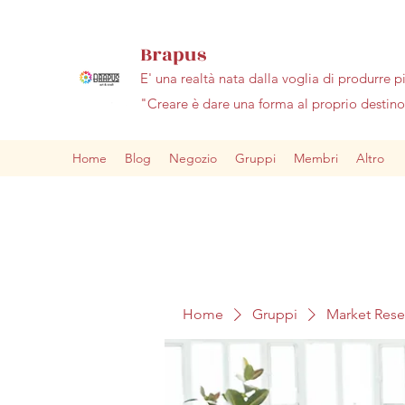
Brapus
E' una realtà nata dalla voglia di produrre p
"Creare è dare una forma al proprio desti
Home
Blog
Negozio
Gruppi
Membri
Altro
Home
Gruppi
Market Res