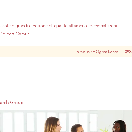
iccole e grandi creazione di qualità altamente personalizzabili
no"Albert Camus
brapus.rm@gmail.com
393
earch Group