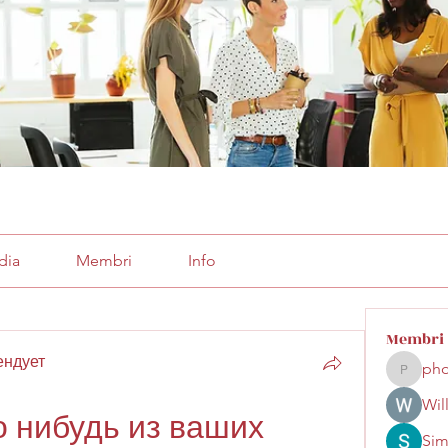
dia
Membri
Info
Membri
ендует
pho
phocoha
Wil
о нибудь из ваших 
Sim