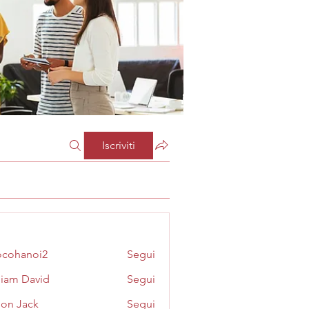
Iscriviti
cohanoi2
Segui
noi2
liam David
Segui
on Jack
Segui