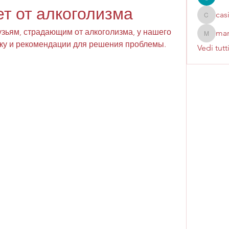
ет от алкоголизма
cas
casinok
узьям, страдающим от алкоголизма, у нашего 
mar
marcoux
ку и рекомендации для решения проблемы.
Vedi tutt