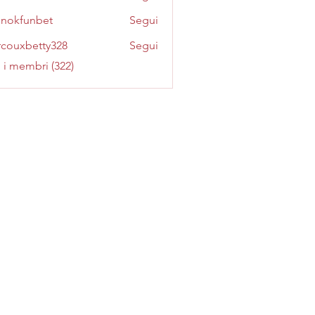
inokfunbet
Segui
funbet
couxbetty328
Segui
betty328
i i membri (322)