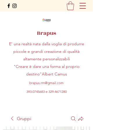
Brapus
E' una realtà nata dalla voglia di produrre
piccole e grandi creazione di qualità
altamente personalizzabili
"Creare è dare una forma al proprio
destino"Albert Camus
brapus.rm@gmail.com
393.0745683
e
329.4671280
Gruppi